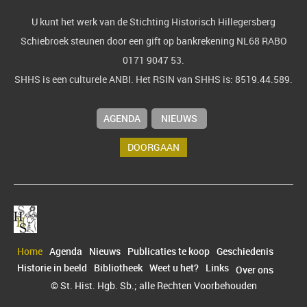
U kunt het werk van de Stichting Historisch Hillegersberg
Schiebroek steunen door een gift op bankrekening NL68 RABO
0171 9047 53.
SHHS is een culturele ANBI. Het RSIN van SHHS is: 8519.44.589.
AGENDA
NIEUWS
DOORGAAN
Home
Agenda
Nieuws
Publicaties te koop
Geschiedenis
Historie in beeld
Bibliotheek
Weet u het?
Links
Over ons
© St. Hist. Hgb. Sb.; alle Rechten Voorbehouden