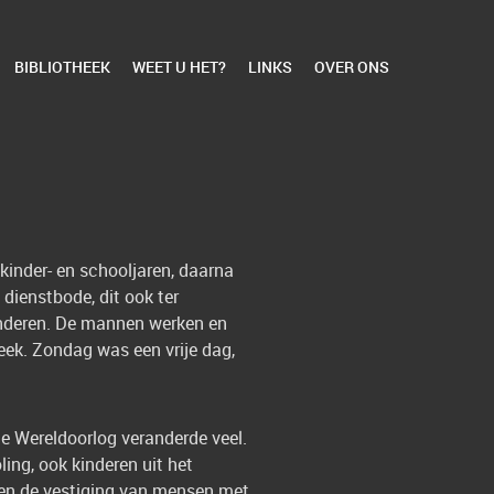
BIBLIOTHEEK
WEET U HET?
LINKS
OVER ONS
 kinder- en schooljaren, daarna
dienstbode, dit ook ter
inderen. De mannen werken en
eek. Zondag was een vrije dag,
ede Wereldoorlog veranderde veel.
ng, ook kinderen uit het
 en de vestiging van mensen met