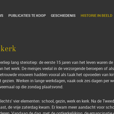
WS
PUBLICATIES TE KOOP
GESCHIEDENIS
HISTORIE IN BEELD
 kerk
liep lang steriotiep: de eerste 15 jaren van het leven waren de
n het werk. De meisjes veelal in de verzorgende beroepen of als 
 Getrouwde vrouwen hadden vooral als taak het opvoeden van k
t gezien. Werken in lange werkdagen, vaak ook zes dagen per w
 tweemaal op die zondag plaatsvond.
'slechts' vier elementen: school, gezin, werk en kerk. Na de Twe
ast, de vrije zaterdag kwam. Er kwam meer aandacht voor scholi
deren. Vandaag de dag, met de ontkerkelijking, de emancipatie