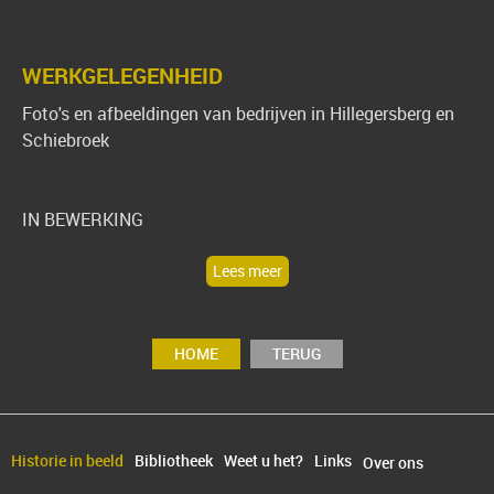
WERKGELEGENHEID
Foto's en afbeeldingen van bedrijven in Hillegersberg en
Schiebroek
IN BEWERKING
Lees meer
HOME
TERUG
Historie in beeld
Bibliotheek
Weet u het?
Links
Over ons