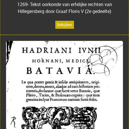
1269- Tekst oorkonde van erfelijke rechten van
Hillegersberg door Graaf Floris V (2e gedeelte)
Bekijken