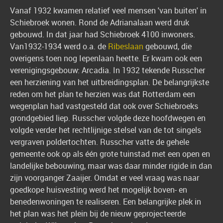
Vanaf 1932 kwamen relatief veel mensen 'van buiten' in
Schiebroek wonen. Rond de Adrianalaan werd druk
gebouwd. In dat jaar had Schiebroek 4100 inwoners.
Van1932-1934 werd o.a. de
Ribeslaan
gebouwd, die
overigens toen nog Iepenlaan heette. Er kwam ook een
verenigingsgebouw: Arcadia. In 1932 tekende Russcher
een herziening van het uitbreidingsplan. De belangrijkste
reden om het plan te herzien was dat Rotterdam een
wegenplan had vastgesteld dat ook over Schiebroeks
grondgebied liep. Russcher volgde deze hoofdwegen en
volgde verder het rechtlijnige stelsel van de tot singels
vergraven poldertochten. Russcher vatte de gehele
gemeente ook op als één grote tuinstad met een open en
landelijke bebouwing, maar was daar minder rigide in dan
zijn voorganger Zaaijer. Omdat er veel vraag was naar
goedkope huisvesting werd het mogelijk boven- en
benedenwoningen te realiseren. Een belangrijke plek in
het plan was het plein bij de nieuw geprojecteerde