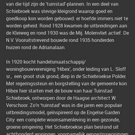
van die tijd zijn de 'tuinstad'-plannen. In een deel van
Schiebroek was stevige kleigrond waarop goed en
goedkoop kon worden gebouwd: er hoefde immers niet te
worden geheid. Rond 1928 kwamen de uitbreidingen aan
de Kleiweg en rond 1930 was de Mij. Molenvliet actief. De
N.V. Vooruitstrevend bouwde rond 1935 honderden
huizen rond de Adrianalaan.
In 1920 kocht handelsmaatschappij/
woningbouwvereniging ‘Hibex’, onder leiding van L. Sloff
sr., een groot stuk grond, diep in de Schiebroekse Polder.
Met regeringssteun en borgstelling van de gemeente kon
Hibex hier starten met de bouw van haar Tuinstad
Schiebroek, ontworpen door de Haagse architect W.
Verschoor. Zo’n ‘tuinstad’ was in die jaren een populair
uitbreidingsmodel, geïnspireerd op de Engelse Garden
City: een complete woonsamenleving in een gezonde,
groene omgeving. Het Schiebroekse plan bestond uit
achthonderd woningen, voornamelijk eengezinswoningen