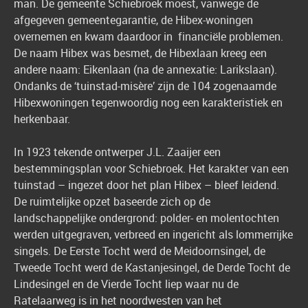
man. De gemeente Schiebroek moest, vanwege de
afgegeven gemeentegarantie, de Hibex-woningen
overnemen en kwam daardoor in financiële problemen.
De naam Hibex was besmet, de Hibexlaan kreeg een
andere naam: Eikenlaan (na de annexatie: Larikslaan).
Ondanks de ‘tuinstad-misère’ zijn de 104 zogenaamde
Hibexwoningen tegenwoordig nog een karakteristiek en
herkenbaar.
In 1923 tekende ontwerper J.L. Zaaijer een
bestemmingsplan voor Schiebroek. Het karakter van een
tuinstad – ingezet door het plan Hibex – bleef leidend.
De ruimtelijke opzet baseerde zich op de
landschappelijke onder­grond: polder- en molentochten
werden uitgegraven, verbreed en ingericht als lommerrijke
singels. De Eerste Tocht werd de Meidoornsingel, de
Tweede Tocht werd de Kastanjesingel, de Derde Tocht de
Lindesingel en de Vierde Tocht liep waar nu de
Ratelaarweg is in het noordwesten van het