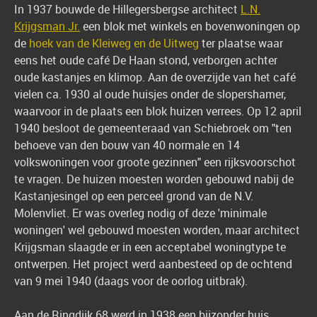
In 1937 bouwde de Hillegersbergse architect
L.N.
Krijgsman Jr.
een blok met winkels en bovenwoningen op
de
hoek van de Kleiweg en de Uitweg
ter plaatse waar
eens het oude café De Haan stond, verborgen achter
oude kastanjes en klimop. Aan de overzijde van het café
vielen ca. 1930 al oude huisjes onder de slopershamer,
waarvoor in de plaats een blok huizen verrees. Op 12 april
1940 besloot de gemeenteraad van Schiebroek om "ten
behoeve van den bouw van 40 normale en 14
volkswoningen voor groote gezinnen" een rijksvoorschot
te vragen. De huizen moesten worden gebouwd nabij de
Kastanjesingel op een perceel grond van de N.V.
Molenvliet. Er was overleg nodig of deze 'minimale
woningen' wel gebouwd moesten worden, maar architect
Krijgsman slaagde er in een acceptabel woningtype te
ontwerpen. Het project werd aanbesteed op de ochtend
van 9 mei 1940 (daags voor de oorlog uitbrak).
Aan de Ringdijk 68 werd in 1938 een bijzonder huis