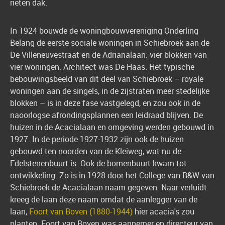
rieten dak.
In 1924 bouwde de woningbouwvereniging Onderling
Belang de eerste sociale woningen in Schiebroek aan de
De Villeneuvestraat en de Adrianalaan: vier blokken van
vier woningen. Architect was De Haas. Het typische
bebouwingsbeeld van dit deel van Schiebroek – royale
woningen aan de singels, in de zijstraten meer stedelijke
blokken – is in deze fase vastgelegd, en zou ook in de
naoorlogse afrondingsplannen een leidraad blijven. De
huizen in de Acacialaan en omgeving werden gebouwd in
1927. In de periode 1927-1932 zijn ook de huizen
gebouwd ten noorden van de Kleiweg, wat nu de
Edelstenenbuurt is. Ook de bomenbuurt kwam tot
ontwikkeling. Zo is in 1928 door het College van B&W van
Schiebroek de Acacialaan naam gegeven. Naar verluidt
kreeg de laan deze naam omdat de aanlegger van de
laan,
Foort van Boven (1880-1944)
hier acacia's zou
planten. Foort van Boven was aannemer en directeur van