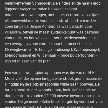
bedrijventerrein Schiebroek. De singels en de haaks erop
liggende wegen vormden bouwvelden voor
middenstandswoningen, met in het centrum van vrijwel
elk bouwveld ruimte voor een park- of sportterrein. De
zone langs de Bergse Achterplas was gedacht voor
villabouw, terwijl de meest zuidelijke punt was bestemd
voor gesloten bouwblok­ken met arbeiderswoningen, die
een overgangszone vormde naar het meer stedelijke
Kleiwegkwartier. De huidige Lindesingel, Kastanjesingel,
Meidoornsingel en Wilgenlaan – oude poldertochten –
zijn erfenissen van dit plan.
Een van die woningbouwplannen was die van de N.V.
Molenvliet die op een langgerekte strook grond tussen de
Ringdijk en de Hofpleinspoorlijn wilde gaan bouwen. De
lat lag hoog: in drie woonbuurten, inclusief een nieuw
dorpscentrum, zouden 12.000 nieuwe inwoners een plek
vinden. De gemeente Schiebroek zorgde bij voorbaat voor
een goede infrastructuur, zodat een snelle en goede