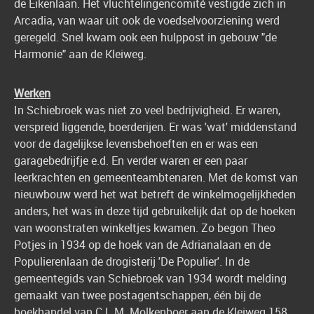
de Eikenlaan. Het vluchtelingencomité vestigde zich in
Arcadia, van waar uit ook de voedselvoorziening werd
geregeld. Snel kwam ook een hulppost in gebouw "de
Harmonie" aan de Kleiweg.
Werken
In Schiebroek was niet zo veel bedrijvigheid. Er waren,
verspreid liggende, boerderijen. Er was 'wat' middenstand
voor de dagelijkse levensbehoeften en er was een
garagebedrijfje e.d. En verder waren er een paar
leerkrachten en gemeenteambtenaren. Met de komst van
nieuwbouw werd het wat betreft de winkelmogelijkheden
anders, het was in deze tijd gebruikelijk dat op de hoeken
van woonstraten winkeltjes kwamen. Zo begon Theo
Potjes in 1934 op de hoek van de Adrianalaan en de
Populierenlaan de drogisterij 'De Populier'. In de
gemeentegids van Schiebroek van 1934 wordt melding
gemaakt van twee postagentschappen, één bij de
boekhandel van C.L.M. Molkenboer aan de Kleiweg 158