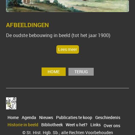
AFBEELDINGEN
De oudste bebouwing in beeld (tot het jaar 1900)
Lees meer
HOME
TERUG
Home
Agenda
Nieuws
Publicaties te koop
Geschiedenis
Historie in beeld
Bibliotheek
Weet u het?
Links
Over ons
© St. Hist. Hgb. Sb.; alle Rechten Voorbehouden