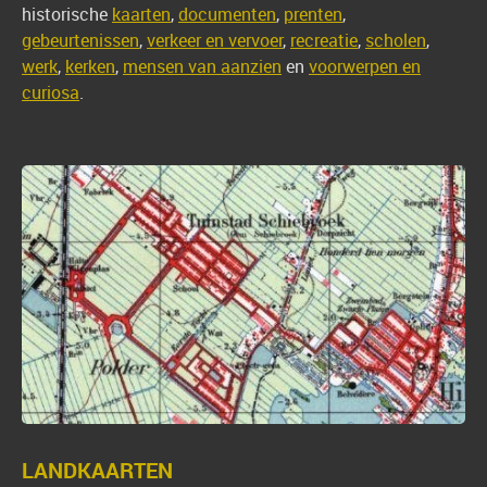
historische
kaarten
,
documenten
,
prenten
,
gebeurtenissen
,
verkeer en vervoer
,
recreatie
,
scholen
,
werk
,
kerken
,
mensen van aanzien
en
voorwerpen en
curiosa
.
LANDKAARTEN