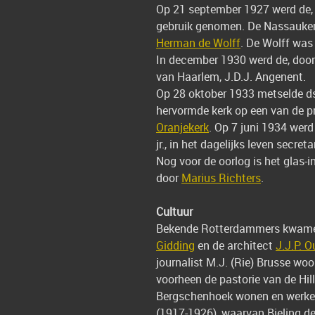
Op 21 september 1927 werd de,
gebruik genomen. De Nassaukerk 
Herman de Wolff
. De Wolff was
In december 1930 werd de, door
van Haarlem, J.D.J. Angenent.
Op 28 oktober 1933 metselde ds
hervormde kerk op een van de p
Oranjekerk
. Op 7 juni 1934 werd
jr., in het dagelijks leven secr
Nog voor de oorlog is het glas-
door
Marius Richters
.
Cultuur
Bekende Rotterdammers kwamen
Gidding
en de architect
J.J.P. O
journalist M.J. (Rie) Brusse w
voorheen de pastorie van de Hi
Bergschenhoek wonen en werken.
(1917-1926), waarvan Bieling de