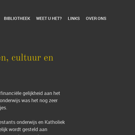
BIBLIOTHEEK
WEET U HET?
LINKS
OVER ONS
n, cultuur en
 financiële gelijkheid aan het
onderwijs was het nog zeer
jes.
estants onderwijs en Katholiek
lijk wordt gesteld aan