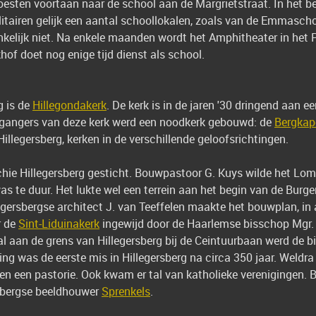
sten voortaan naar de school aan de Margrietstraat. In het be
itairen gelijk een aantal schoollokalen, zoals van de Emmasch
ankelijk niet. Na enkele maanden wordt het Amphitheater in het 
hof doet nog enige tijd dienst als school.
g is de
Hillegondakerk
. De kerk is in de jaren '30 dringend aan e
rkgangers van deze kerk werd een noodkerk gebouwd: de
Bergkap
llegersberg, kerken in de verschillende geloofsrichtingen.
hie Hillegersberg gesticht. Bouwpastoor G. Kuys wilde het L
was te duur. Het lukte wel een terrein aan het begin van de Burg
gersbergse architect J. van Teeffelen maakte het bouwplan, in 
r de
Sint-Liduinakerk
ingewijd door de Haarlemse bisschop Mgr. A
 al aan de grens van Hillegersberg bij de Ceintuurbaan werd de b
ding was de eerste mis in Hillegersberg na circa 350 jaar. Weldra
n een pastorie. Ook kwam er tal van katholieke verenigingen. B
sbergse beeldhouwer
Sprenkels
.