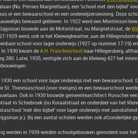
laan (Nu: Prinses Margrietlaan), een 'school met den bijbel' voo
k was er een bewaarschool en een onderwijzerswoning. Deze scho
s nauwelijks bewaard gebleven. In 1922 werd een Montessori-b
Krijgsman bouwde aan de Motorstraat, nu Margrietstraat, de
Wi
927-1929 werd, ook in het Kleiwegkwartier, aan de Hillegondastr
penbare school voor lager onderwijs (1927 op nummer 17-19) en 
. In 1930 kwam de
A.H. Franckeschool
naar Hillegersberg, altha
eg 280. Later, 1935, vestigde zich aan de Kleiweg 427 het intern
erbouwingen.
 1930 een school voor lager onderwijs met een bewaarschool. 
, de St. Theresiaschool (voor meisjes) en een bewaarschool wer
auwlaan. Ook in 1930 bouwde gemeentearchitect Russcher een 
traat in Schiebroek (nu Koraalstraat en onderdeel van het Kle
aschool 'met den bijbel' voor lager onderwijs met aansluitend 
rijgsman jr.). Bij een aantal scholen werden ook afzonderlijke
ing werden in 1939 werden schoolgebouwen gevorderd voor het 