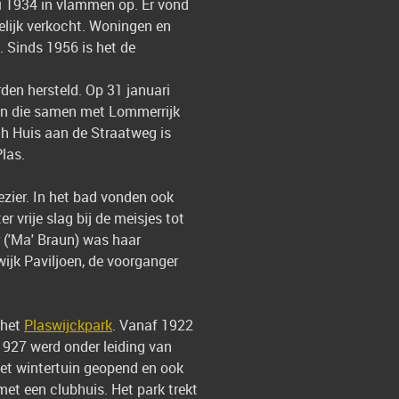
i 1934 in vlammen op. Er vond
elijk verkocht. Woningen en
. Sinds 1956 is het de
den hersteld. Op 31 januari
baan die samen met Lommerrijk
ch Huis aan de Straatweg is
las.
lezier. In het bad vonden ook
 vrije slag bij de meisjes tot
 ('Ma' Braun) was haar
ijk Paviljoen, de voorganger
 het
Plaswijckpark
. Vanaf 1922
1927 werd onder leiding van
t wintertuin geopend en ook
t een clubhuis. Het park trekt