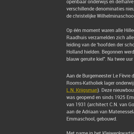
openbaar onderwijs en derhalve 
verschillende denominaties nie
de christelijke Wilhelminaschoo
Op één moment waren alle Hille
Raadhuis verzamelden zich alle H
leiding van de ‘hoofden der sch
Holland hielden. Begonnen werd
blauw geruite kiel". Na twee uur
Aan de Burgemeester Le Fèvre 
Rooms-Katholiek lager onderwij
L.N. Krijgsman
). Deze nieuwbou
was geopend en sinds 1925 Emm
van 1931 (architect C.N. van Go
aan de Adriaan van Matenessel
Emmaschool, gebouwd.
Met name in het Kleiwegkwarti