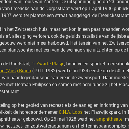
endom van Louis van Zanten. De uitspanning ging op 23 januar
n van Freericks aan de Dorpsstraat werd op 1 april 1936 publiek
 1937 werd ter plaatse een straat aangelegd: de Freericksstraat
 in het Zwitsersch huis, maar het kon in een paar maanden wor
s af, alles ging verloren, ook de geluidsinstallatie van de ijs
 gebouw werd niet meer herbouwd. Het terrein van het Zwitsers
en plantsoentje met een van de weinige vrije uitzichten op de P
n de Randstad,
't Zwarte Plasje
, bood velen sportief recreatiep
ie ('Zus') Braun
(1911-1982) werd er in1924 eerste op de 50 meter
n van haar legendarische carrière in de zwemsport. Haar moeder
e ze met Herman Philipsen en samen met hem runde zij het Plasw
restaurant.
ling op het gebied van recreatie is de aanleg en inrichting van
twikkelt de horecaondernemer
C.N.A. Loos
het Plaswijckpark. In 
phitheater gebouwd. Op 26 mei 1928 werd het
amphitheater
me
w, het zoet- en zoutwateraquarium en het tennisbaancomplex me