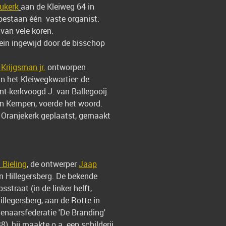
ukerk
aan de Kleiweg 64 in
 bestaan één vaste organist:
van vele koren.
ein ingewijd door de bisschop
 Krijgsman jr.
ontworpen
n het Kleiwegkwartier: de
ent-kerkvoogd J. van Ballegooij
van Kempen, voerde het woord.
e Oranjekerk geplaatst, gemaakt
Bieling
, de ontwerper
Jaap
n Hillegersberg. De bekende
sstraat (in de linker helft,
illegersberg, aan de Rotte in
enaarsfederatie 'De Branding'
, hij maakte o.a. een schilderij