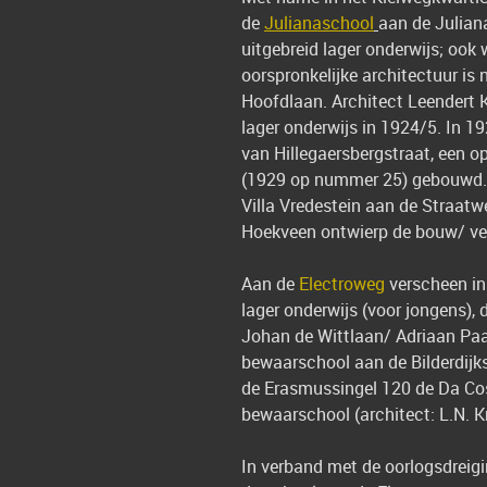
de
Julianaschool
aan de Juliana
uitgebreid lager onderwijs; oo
oorspronkelijke architectuur i
Hoofdlaan. Architect Leendert 
lager onderwijs in 1924/5. In 1
van Hillegaersbergstraat, een o
(1929 op nummer 25) gebouwd
Villa Vredestein aan de Straatw
Hoekveen ontwierp de bouw/ v
Aan de
Electroweg
verscheen in
lager onderwijs (voor jongens)
Johan de Wittlaan/ Adriaan Pa
bewaarschool aan de Bilderdijks
de Erasmussingel 120 de Da Cost
bewaarschool (architect: L.N. K
In verband met de oorlogsdreig