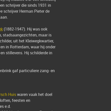
en schrijver die sinds 1931 in
De schrijver Herman Pieter de
laan.
ek
(1882-1947). Hij was ook
n, stadsaangezichten, maar is
lder, uit het Kleiwegkwartier,
en in Rotterdam, waar hij onder
n stillevens. Hij schilderde in
brink gaf particuliere zang- en
rsch Huis
waren vaak het doel
loften, feesten en
es e.d.