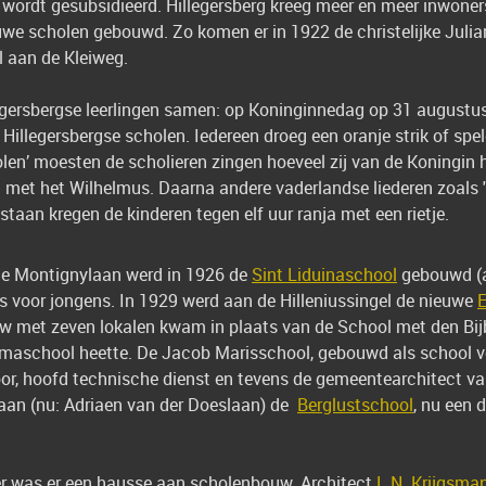
wordt gesubsidieerd. Hillegersberg kreeg meer en meer inwoners
uwe scholen gebouwd. Zo komen er in 1922 de christelijke Juli
l aan de Kleiweg.
gersbergse leerlingen samen: op Koninginnedag op 31 augustus.
illegersbergse scholen. Iedereen droeg een oranje strik of spel
olen’ moesten de scholieren zingen hoeveel zij van de Koningin h
 met het Wilhelmus. Daarna andere vaderlandse liederen zoals "
 staan kregen de kinderen tegen elf uur ranja met een rietje.
de Montignylaan werd in 1926 de
Sint Liduinaschool
gebouwd (ar
s voor jongens. In 1929 werd aan de Hilleniussingel de nieuwe
w met zeven lokalen kwam in plaats van de School met den Bijbe
aschool heette. De Jacob Marisschool, gebouwd als school vo
or, hoofd technische dienst en tevens de gemeentearchitect van
aan (nu: Adriaen van der Doeslaan) de
Berglustschool
, nu een
er was er een hausse aan scholenbouw. Architect
L.N. Krijgsman