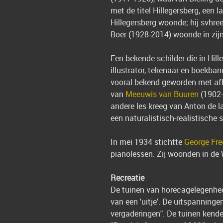
met de titel Hillegersberg, een
Hillegersberg woonde; hij svhre
Boer (1928-2014) woonde in zijn 
Een bekende schilder die in Hil
illustrator, tekenaar en boekba
vooral bekend geworden met afbe
van
Meeuwis van Buuren
(1902-
andere les kreeg van Anton de la
een naturalistisch-realistische st
In mei 1934 stichtte
George Fre
pianolessen. Zij woonden in de 
Recreatie
De tuinen van horecagelegenh
van een 'uitje'. De uitspanninge
vergaderingen". De tuinen kende