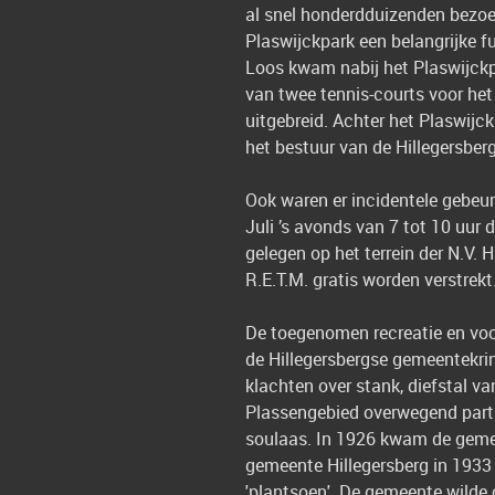
al snel honderdduizenden bezoek
Plaswijckpark een belangrijke 
Loos kwam nabij het Plaswijckpa
van twee tennis-courts voor het
uitgebreid. Achter het Plaswijc
het bestuur van de Hillegersberg
Ook waren er incidentele gebeurt
Juli ’s avonds van 7 tot 10 uur
gelegen op het terrein der N.V.
R.E.T.M. gratis worden verstrekt. 
De toegenomen recreatie en vo
de Hillegersbergse gemeentekri
klachten over stank, diefstal va
Plassengebied overwegend parti
soulaas. In 1926 kwam de gemee
gemeente Hillegersberg in 19
'plantsoen'. De gemeente wilde o