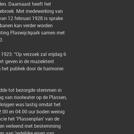
den. Daarnaast heeft het
hiebroek. Met medewerking van
van 12 februari 1928 is sprake
s banen kan verder worden
ichting Plaswijckpark samen met
0.
 1923: “Op verzoek zal vrijdag 6
ert geven in de muziektent
n het publiek door de harmonie
idde tot bezorgde stemmen in
g van rioolwater op de Plassen,
p krijgen was lastig omdat het
2.00 en 04.00 uur boden weinig
ie het 'Plassenplan' van de
en verleend met bestemming
n aan 'redelijke eisen van