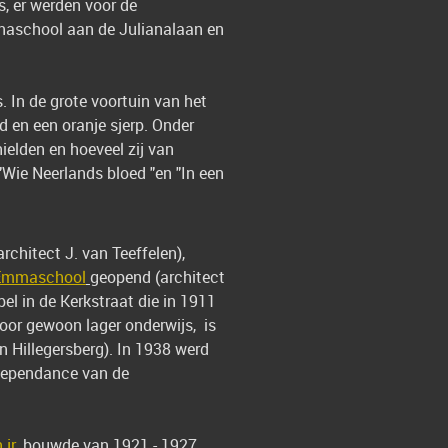
, er werden voor de
anaschool aan de Julianalaan en
 In de grote voortuin van het
d en een oranje sjerp. Onder
ielden en hoeveel zij van
Wie Neerlands bloed "en "In een
chitect J. van Teeffelen),
Emmaschool
geopend (architect
l in de Kerkstraat die in 1911
or gewoon lager onderwijs, is
 Hillegersberg). In 1938 werd
 dependance van de
 jr
.
bouwde van 1921 - 1927