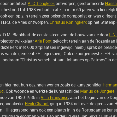
 door architect
A. C. Lengkeek
ontworpen, gereformeerde
Nassa
bestond tot 1988 en had in al zijn ruim 60 jaren van kerkelijk
 ook een op zijn terrein zeer bekende componist en was dirigent 
 H.P.J. de Vries ontworpen,
Christus Koningkerk
op het Statenpl
. D.M. Blankhart de eerste steen voor de bouw van de door
L.N.
rojectontwikkelaar
Arie Poot
gekocht terrein aan de Rozenlaan i
 deze kerk met 600 zitplaatsen ingewijd, hierbij sprak de presid
etaris van de gemeente Hillegersberg. Ook de burgemeester, F.H. 
in-loodraam "Christus verschijnt aan Johannes op Patmos" in d
 hier met hun gezinnen wonen zoals de kunstschilder
Herman 
ud
. Ook woonde en werkte de kunstschilder
Marius de Jongere
i
oonde van 1930-1936 in
Villa Françoise
, aan het begin van de Dorp
llegondakerk).
Henk Chabot
ging in 1934 net over de grens van H
 Hillegersberg nam ook een plaats in in de Rotterdamse kunst
 strijdbare voorman was. Een ander lid was Jan Sirks (1885-1938)