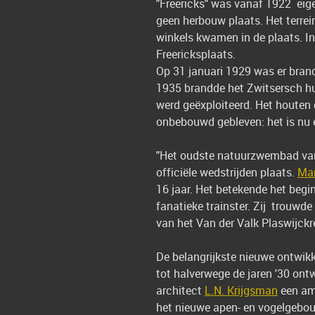
"Freericks" was vanaf 1922 eig
geen herbouw plaats. Het terrei
winkels kwamen in de plaats. In
Freericksplaats.
Op 31 januari 1929 was er brand
1935 brandde het Zwitsersch hui
werd geëxploiteerd. Het houten
onbebouwd gebleven: het is nu e
"Het oudste natuurzwembad va
officiële wedstrijden plaats.
Mar
16 jaar. Het betekende het begi
fanatieke trainster. Zij trouwd
van het Van der Valk Plaswijck
De belangrijkste nieuwe ontwikke
tot halverwege de jaren '30 on
architect
L.N. Krijgsman
een am
het nieuwe apen- en vogelgebou