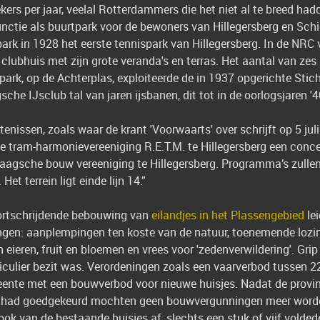
ers per jaar, veelal Rotterdammers die het niet al te breed had
functie als buurtpark voor de bewoners van Hillegersberg en Sc
rk in 1928 het eerste tennispark van Hillegersberg. In de NRC 
 clubhuis met zijn grote veranda's en terras. Het aantal van ze
kpark, op de Achterplas, exploiteerde de in 1937 opgerichte St
sche IJsclub tal van jaren ijsbanen, dit tot in de oorlogsjaren '4
enissen, zoals waar de krant 'Voorwaarts' over schrijft op 5 juli
 de tram-harmonievereeniging R.E.T.M. te Hillegersberg een conc
 Haagsche bouw vereeniging te Hillegersberg. Programma’s zulle
Het terrein ligt einde lijn 14.”
ortschrijdende bebouwing van
eilandjes in het Plassengebied
le
ngen: aanplempingen ten koste van de natuur, toenemende lozin
n eieren, fruit en bloemen en vrees voor 'zedenverwildering'. Gri
culier bezit was. Verordeningen zoals een vaarverbod tussen 2
nte met een bouwverbod voor nieuwe huisjes. Nadat de provinc
33 had goedgekeurd mochten geen bouwvergunningen meer word
ok van de bestaande huisjes af, slechts een stuk of vijf voldede