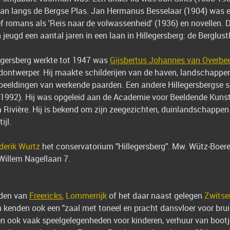
 laan langs de Bergse Plas. Jan Hermanus Besselaar (1904) was e
ef romans als 'Reis naar de volwassenheid' (1936) en novellen. 
jeugd een aantal jaren in een laan in Hillegersberg: de Berglust
legersberg werkte tot 1947 was
Gijsbertus Johannes van Overbe
ndontwerper. Hij maakte schilderijen van de haven, landschappe
eldingen van werkende paarden. Een andere Hillegersbergse schi
1992). Hij was opgeleid aan de Academie voor Beeldende Kunst
 Rivière. Hij is bekend om zijn zeegezichten, duinlandschappen e
ijl.
derik Wurtz
het conservatorium "Hillegersberg". Mw. Wütz-Boeren
Willem Nagellaan 7.
eden van
Freericks
, Lommerrijk
of het daar naast gelegen
Zwitse
n kenden ook een "zaal met toneel en pracht dansvloer voor brui
n ook vaak speelgelegenheden voor kinderen, verhuur van bootj