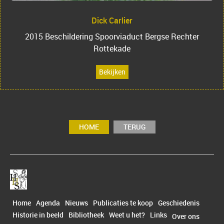
Dick Carlier
2015 Beschildering Spoorviaduct Bergse Rechter
Rottekade
Bekijken
HOME
TERUG
Home
Agenda
Nieuws
Publicaties te koop
Geschiedenis
Historie in beeld
Bibliotheek
Weet u het?
Links
Over ons