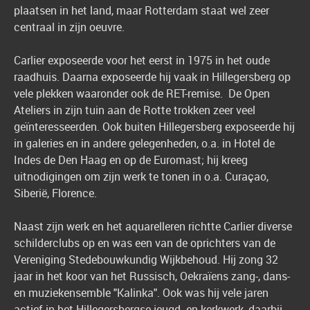
plaatsen in het land, maar Rotterdam staat wel zeer
centraal in zijn oeuvre.
Carlier exposeerde voor het eerst in 1975 in het oude
raadhuis. Daarna exposeerde hij vaak in Hillegersberg op
vele plekken waaronder ook de RET-remise. De Open
Ateliers in zijn tuin aan de Rotte trokken zeer veel
geïnteresseerden. Ook buiten Hillegersberg exposeerde hij
in galeries en in andere gelegenheden, o.a. in Hotel de
Indes de Den Haag en op de Euromast; hij kreeg
uitnodigingen om zijn werk te tonen in o.a. Curaçao,
Siberië, Florence.
Naast zijn werk en het aquarelleren richtte Carlier diverse
schilderclubs op en was een van de oprichters van de
Vereniging Stedebouwkundig Wijkbehoud. Hij zong 32
jaar in het koor van het Russisch, Oekraïens zang-, dans-
en muziekensemble "Kalinka". Ook was hij vele jaren
actief in het Hillegersbergse jeugd- en kerkwerk, daarbij