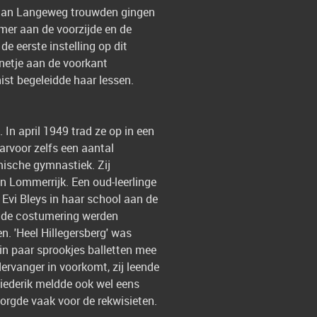
n Jan Langeweg trouwden gingen
mer aan de voorzijde en de
e eerste instelling op dit
nnetje aan de voorkant
nist begeleidde haar lessen.
In april 1949 trad ze op in een
aarvoor zelfs een aantal
mische gymnastiek. Zij
in Lommerrijk. Een oud-leerlinge
 Evi Bleys in haar school aan de
or de costumering werden
n. 'Heel Hillegersberg' was
k in paar sprookjes balletten mee
ervanger in voorkomt, zij leende
Diederik meldde ook wel eens
zorgde vaak voor de rekwisieten.