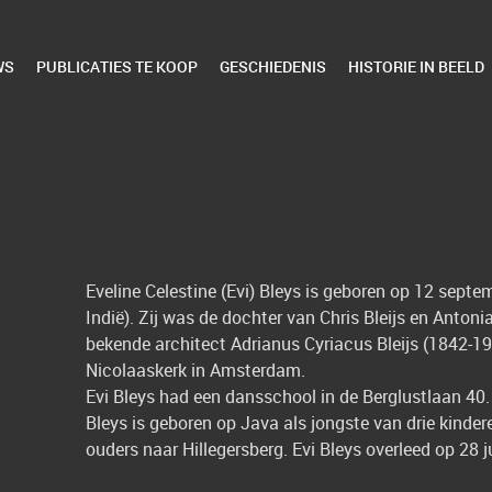
WS
PUBLICATIES TE KOOP
GESCHIEDENIS
HISTORIE IN BEELD
Eveline Celestine (Evi) Bleys is geboren op 12 sep
Indië).
Zij was de dochter van Chris Bleijs en Antoni
bekende architect
Adrianus Cyriacus Bleijs (1842-19
Nicolaaskerk in Amsterdam.
Evi Bleys had een dansschool in de Berglustlaan 40. T
Bleys is geboren op Java als jongste van drie kinde
ouders naar Hillegersberg. Evi Bleys overleed op 28 j