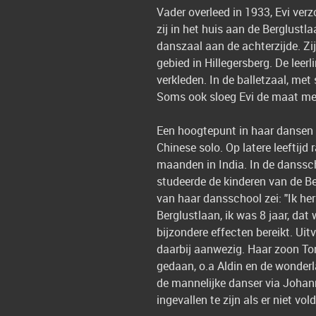
Vader overleed in 1933, Evi ve
zij in het huis aan de Berglus
danszaal aan de achterzijde. Zi
gebied in Hillegersberg. De lee
verkleden. In de balletzaal, met
Soms ook sloeg Evi de maat met
Een hoogtepunt in haar dansen w
Chinese solo. Op latere leeftijd
maanden in India. In de danssch
studeerde de kinderen van de Ber
van haar dansschool zei: "Ik he
Berglustlaan, ik was 8 jaar, da
bijzondere effecten bereikt. Uit
daarbij aanwezig. Haar zoon Ton 
gedaan, o.a Aldin en de wonderl
de mannelijke danser via Johann
ingevallen te zijn als er niet 