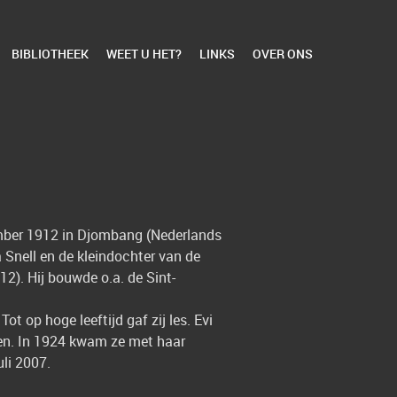
BIBLIOTHEEK
WEET U HET?
LINKS
OVER ONS
tember 1912 in Djombang (Nederlands
a Snell en de kleindochter van de
12). Hij bouwde o.a. de Sint-
ot op hoge leeftijd gaf zij les. Evi
ren. In 1924 kwam ze met haar
uli 2007.