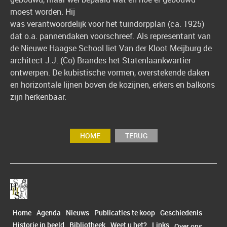
moest worden. Hij
was verantwoordelijk voor het tuindorpplan (ca. 1925)
dat o.a. pannendaken voorschreef. Als representant van
de Nieuwe Haagse School liet Van der Kloot Meijburg de
architect J.J. (Co) Brandes het Statenlaankwartier
ontwerpen. De kubistische vormen, overstekende daken
en horizontale lijnen boven de kozijnen, erkers en balkons
zijn herkenbaar.
HOME
TERUG
Home
Agenda
Nieuws
Publicaties te koop
Geschiedenis
Historie in beeld
Bibliotheek
Weet u het?
Links
Over ons