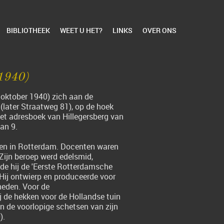
BIBLIOTHEEK
WEET U HET?
LINKS
OVER ONS
1940)
5 oktober 1940) zich aan de
later Straatweg 81), op de hoek
het adresboek van Hillegersberg van
an 9.
ten in Rotterdam. Docenten waren
Zijn beroep werd edelsmid,
de hij de 'Eerste Rotterdamsche
Hij ontwierp en produceerde voor
heden. Voor de
j de hekken voor de Hollandse tuin
an de voorlopige schetsen van zijn
).