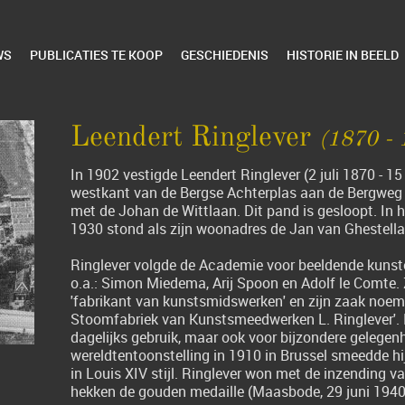
WS
PUBLICATIES TE KOOP
GESCHIEDENIS
HISTORIE IN BEELD
Leendert Ringlever
(1870 - 
In 1902 vestigde Leendert Ringlever (2 juli 1870 - 1
westkant van de Bergse Achterplas aan de Bergweg (
met de Johan de Wittlaan. Dit pand is gesloopt. In 
1930 stond als zijn woonadres de Jan van Ghestella
Ringlever volgde de Academie voor beeldende kuns
o.a.: Simon Miedema, Arij Spoon en Adolf le Comte. 
'fabrikant van kunstsmidswerken' en zijn zaak noem
Stoomfabriek van Kunstsmeedwerken L. Ringlever'. 
dagelijks gebruik, maar ook voor bijzondere gelegen
wereldtentoonstelling in 1910 in Brussel smeedde hi
in Louis XIV stijl. Ringlever won met de inzending v
hekken de gouden medaille (Maasbode, 29 juni 1940