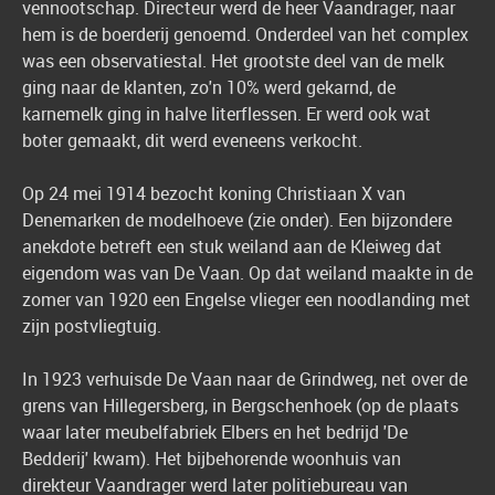
vennootschap. Directeur werd de heer Vaandrager, naar
hem is de boerderij genoemd. Onderdeel van het complex
was een observatiestal. Het grootste deel van de melk
ging naar de klanten, zo'n 10% werd gekarnd, de
karnemelk ging in halve literflessen. Er werd ook wat
boter gemaakt, dit werd eveneens verkocht.
Op 24 mei 1914 bezocht koning Christiaan X van
Denemarken de modelhoeve (zie onder). Een bijzondere
anekdote betreft een stuk weiland aan de Kleiweg dat
eigendom was van De Vaan. Op dat weiland maakte in de
zomer van 1920 een Engelse vlieger een noodlanding met
zijn postvliegtuig.
In 1923 verhuisde De Vaan naar de Grindweg, net over de
grens van Hillegersberg, in Bergschenhoek (op de plaats
waar later meubelfabriek Elbers en het bedrijd 'De
Bedderij' kwam). Het bijbehorende woonhuis van
direkteur Vaandrager werd later politiebureau van