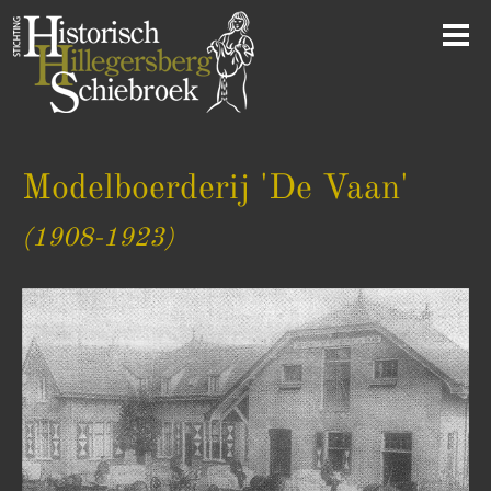
Modelboerderij 'De Vaan'
(1908-1923)