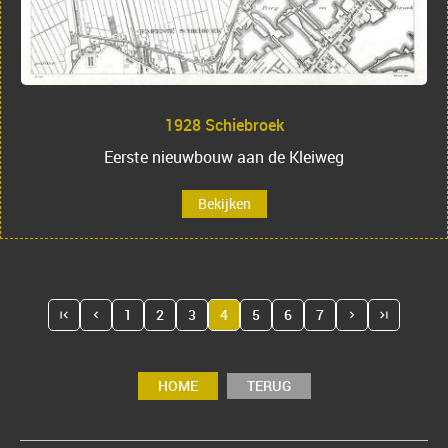
1928 Schiebroek
Eerste nieuwbouw aan de Kleiweg
Bekijken
1
2
3
4
5
6
7
HOME
TERUG