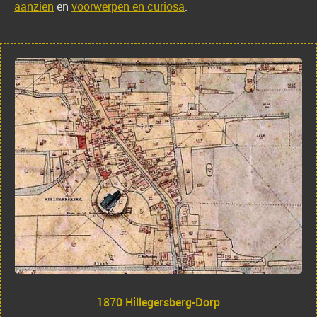
aanzien
en
voorwerpen en curiosa
.
1870 Hillegersberg-Dorp