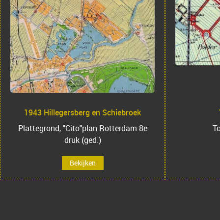
1943 Hillegersberg en Schiebroek
Plattegrond, "Cito"plan Rotterdam 8e
To
druk (ged.)
Bekijken