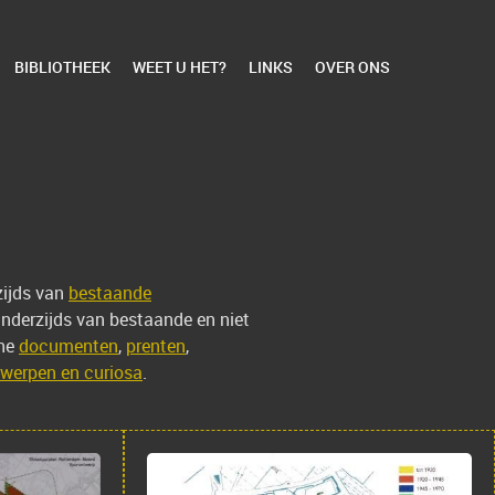
BIBLIOTHEEK
WEET U HET?
LINKS
OVER ONS
zijds van
bestaande
erzijds van bestaande en niet
che
documenten
,
prenten
,
werpen en curiosa
.