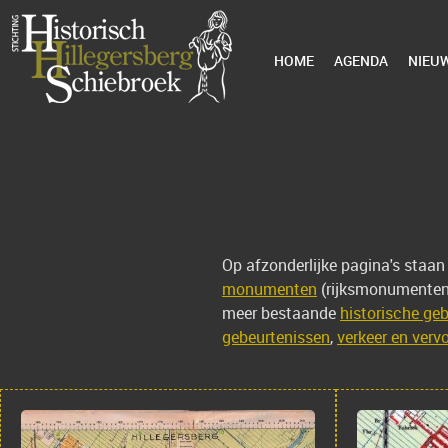
HOME
AGENDA
NIEU
Op afzonderlijke pagina's staan
monumenten
(rijksmonumenten
meer bestaande
historische g
gebeurtenissen
,
verkeer en verv