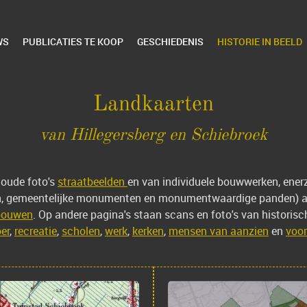
WS
PUBLICATIES TE KOOP
GESCHIEDENIS
HISTORIE IN BEELD
Landkaarten
van Hillegersberg en Schiebroek
 oude foto's
straatbeelden
en van individuele bouwwerken, ener
, gemeentelijke monumenten en monumentwaardige panden) and
ebouwen
. Op andere pagina's staan scans en foto's van historis
oer
,
recreatie
,
scholen
,
werk
,
kerken
,
mensen van aanzien
en
voor