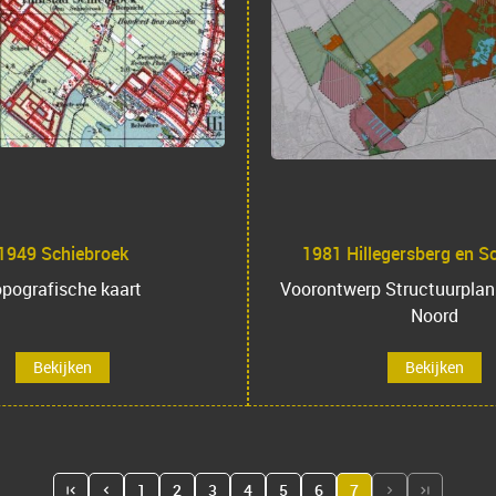
1949 Schiebroek
1981 Hillegersberg en S
pografische kaart
Voorontwerp Structuurplan
Noord
Bekijken
Bekijken
1
2
3
4
5
6
7