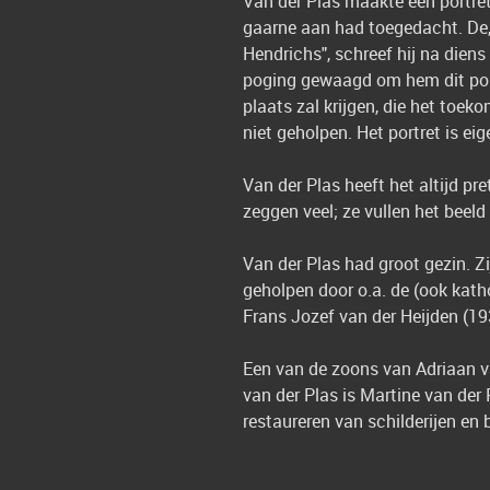
Van der Plas maakte een portret
gaarne aan had toegedacht. De, 
Hendrichs", schreef hij na diens
poging gewaagd om hem dit port
plaats zal krijgen, die het toek
niet geholpen. Het portret is e
Van der Plas heeft het altijd p
zeggen veel; ze vullen het beel
Van der Plas had groot gezin. Z
geholpen door o.a. de (ook kath
Frans Jozef van der Heijden (1
Een van de zoons van Adriaan v
van der Plas is Martine van der 
restaureren van schilderijen en 