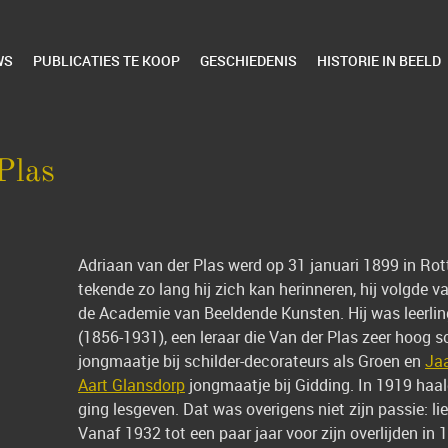
WS
PUBLICATIES TE KOOP
GESCHIEDENIS
HISTORIE IN BEELD
Plas
Adriaan van der Plas werd op 31 januari 1899 in Ro
tekende zo lang hij zich kan herinneren, hij volgde v
de Academie van Beeldende Kunsten. Hij was leerli
(1856-1931), een leraar die Van der Plas zeer hoog s
jongmaatje bij schilder-decorateurs als Groen en
Ja
Aart Glansdorp
jongmaatje bij Gidding. In 1919 haald
ging lesgeven. Dat was overigens niet zijn passie: liefs
Vanaf 1932 tot een paar jaar voor zijn overlijden in