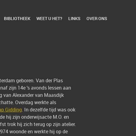
BIBLIOTHEEK
WEET U HET?
LINKS
OVER ONS
tterdam geboren. Van der Plas
anaf zijn 14e 's avonds lessen aan
ng van Alexander van Maasdijk
chatte. Overdag werkte als
ap Gidding
. In dezelfde tijd was ook
e hij zijn onderwijsacte M.O. en
t trok hij zich terug op zijn atelier.
 1974 woonde en werkte hij op de