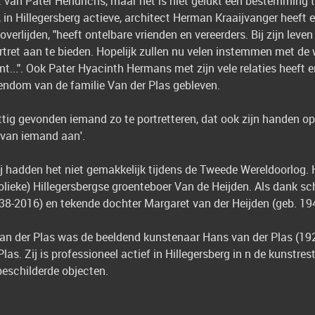
 van Pater Hendrichs, maar het is niet gelukt een bestemming t
in Hillegersberg actieve, architect Herman Kraaijvanger heeft er
 overlijden, "heeft ontelbare vrienden en vereerders. Bij zijn le
ret aan te bieden. Hopelijk zullen nu velen instemmen met de w
omt...". Ook Pater Hyacinth Hermans met zijn vele relaties heeft e
igendom van de familie Van der Plas gebleven.
rettig gevonden iemand zo te portretteren, dat ook zijn handen o
d van iemand aan'.
ij hadden het niet gemakkelijk tijdens de Tweede Wereldoorlog. 
olieke) Hillegersbergse groenteboer Van de Heijden. Als dank sc
938-2016) en tekende dochter Margaret van der Heijden (geb. 19
an der Plas was de beeldend kunstenaar Hans van der Plas (19
Plas. Zij is professioneel actief in Hillegersberg in n de kunst
beschilderde objecten.