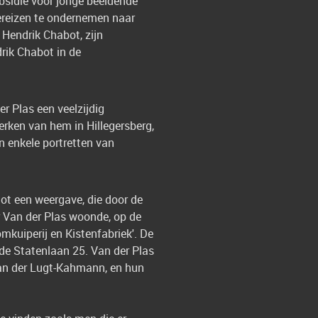
ubsidie voor jonge beeldende
diereizen te ondernemen naar
n Hendrik Chabot, zijn
rik Chabot in de
r Plas een veelzijdig
erken van hem in Hillegersberg,
n enkele portretten van
ot een weergave, die door de
r Van der Plas woonde, op de
mkuiperij en Kistenfabriek'. De
 de Statenlaan 25. Van der Plas
 van der Lugt-Kahmann, en hun