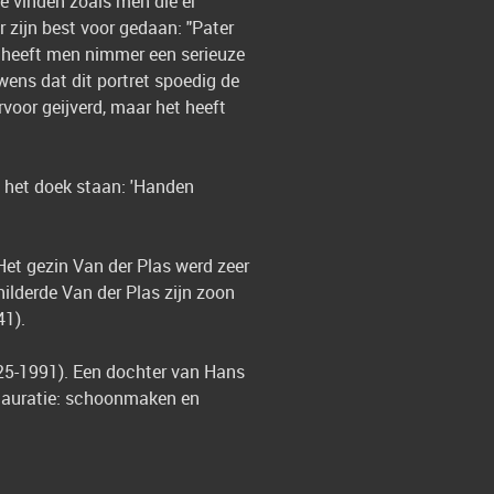
e vinden zoals men die er
 zijn best voor gedaan: "Pater
ven heeft men nimmer een serieuze
ens dat dit portret spoedig de
rvoor geijverd, maar het heeft
p het doek staan: 'Handen
Het gezin Van der Plas werd zeer
hilderde Van der Plas zijn zoon
41).
25-1991). Een dochter van Hans
restauratie: schoonmaken en