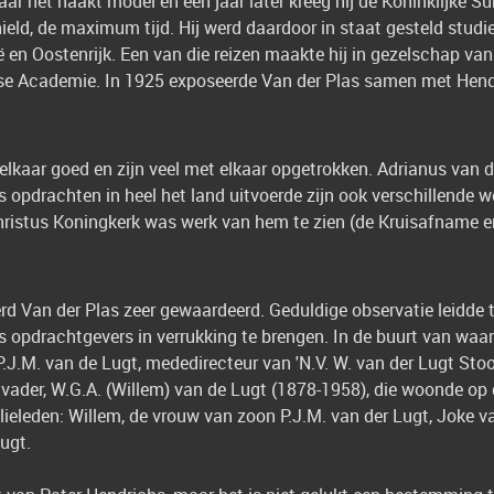
ar het naakt model en een jaar later kreeg hij de Koninklijke S
ehield, de maximum tijd. Hij werd daardoor in staat gesteld stu
lië en Oostenrijk. Een van die reizen maakte hij in gezelschap va
se Academie. In 1925 exposeerde Van der Plas samen met Hend
lkaar goed en zijn veel met elkaar opgetrokken. Adrianus van de
 opdrachten in heel het land uitvoerde zijn ook verschillende w
hristus Koningkerk was werk van hem te zien (de Kruisafname e
d Van der Plas zeer gewaardeerd. Geduldige observatie leidde t
as opdrachtgevers in verrukking te brengen. In de buurt van waa
.J.M. van de Lugt, mededirecteur van 'N.V. W. van der Lugt Stoo
 vader, W.G.A. (Willem) van de Lugt (1878-1958), die woonde op
ilieleden: Willem, de vrouw van zoon P.J.M. van der Lugt, Joke
ugt.