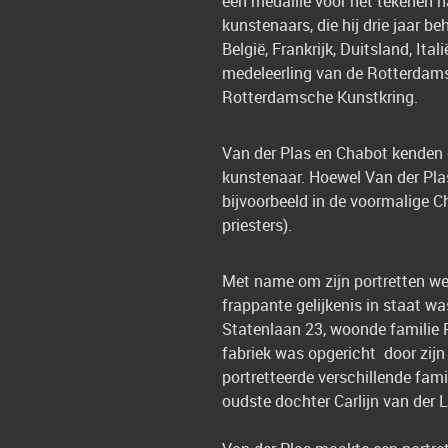
een medaille voor het tekenen na
kunstenaars, die hij drie jaar b
België, Frankrijk, Duitsland, Ita
medeleerling van de Rotterdam
Rotterdamsche Kunstkring.
Van der Plas en Chabot kenden e
kunstenaar. Hoewel Van der Plas
bijvoorbeeld in de voormalige C
priesters).
Met name om zijn portretten wer
frappante gelijkenis in staat w
Statenlaan 23, woonde familie P
fabriek was opgericht door zijn
portretteerde verschillende fam
oudste dochter Carlijn van der L