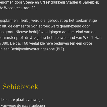
omen door Steen- en Offsetdrukkerij Stadler & Sauerbier,
de Weegbreestraat 11.
gsplannen. Hierbij werd o.a. gefocust op het toekomstige
rak uit, de gemeente Schiebroek werd geannexeerd door
s groot. Nieuwe bedrijfsvestigingen aan het eind van de
ister prof. dr. J. Zijlstra het nieuwe pand van W.C. 't Hart
80. De ca. 160 veelal kleinere bedrijven (en een grote
in een Bedrijveninvesteringszone (BIZ).
n Schiebroek
 de eerste plaats vanwege
ats vanwege de naastgelegen