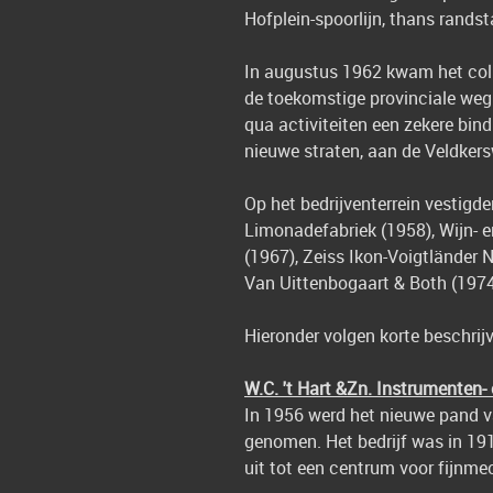
Hofplein-spoorlijn, thans randsta
In augustus 1962 kwam het coll
de toekomstige provinciale weg 
qua activiteiten een zekere bin
nieuwe straten, aan de Veldker
Op het bedrijventerrein vestigde
Limonadefabriek (1958), Wijn- en
(1967), Zeiss Ikon-Voigtländer 
Van Uittenbogaart & Both (1974)
Hieronder volgen korte beschrijv
W.C. 't Hart &Zn. Instrumenten- 
In 1956 werd het nieuwe pand va
genomen. Het bedrijf was in 191
uit tot een centrum voor fijnm