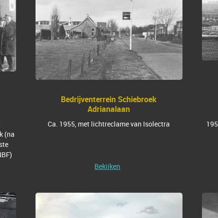
Bedrijventerrein Schiebroek
Adrianalaan
&
Ca. 1955, met lichtreclame van Isolectra
195
k (na
ste
NBF)
Bekijken