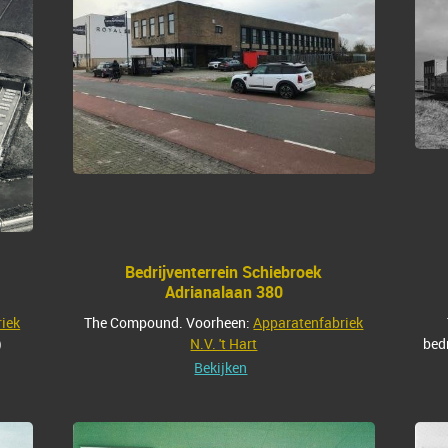
Bedrijventerrein Schiebroek
Adrianalaan 380
iek
The Compound. Voorheen:
Apparatenfabriek
)
N.V. 't Hart
bed
Bekijken