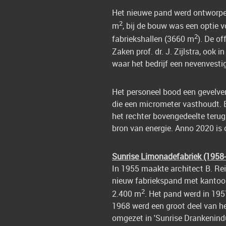
Het nieuwe pand werd ontworpen
2
m
, bij de bouw was een optie 
2
fabriekshallen (3660 m
). De o
Zaken prof. dr. J. Zijlstra, oo
waar het bedrijf een nevenvesti
Het personeel bood een gevelver
die een micrometer vasthoudt. E
het rechter bovengedeelte terug
bron van energie. Anno 2020 is o
Sunrise Limonadefabriek (1958
In 1955 maakte architect B. Re
nieuw fabriekspand met kantoo
2
2.400 m
. Het pand werd in 195
1968 werd een groot deel van h
omgezet in 'Sunrise Drankenindu