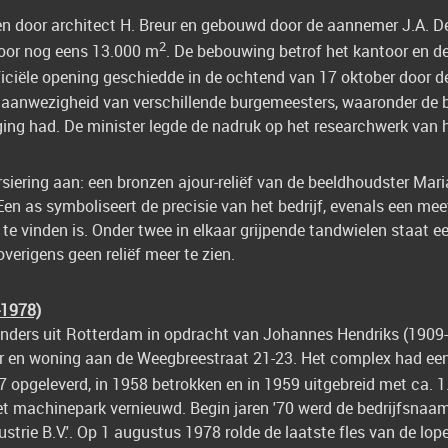
 door architect H. Breur en gebouwd door de aannemer J.A. De
2
voor nog eens 13.000 m
. De bebouwing betrof het kantoor en d
fficiële opening geschiedde in de ochtend van 17 oktober door 
k in aanwezigheid van verschillende burgemeesters, waaronder de
ging had. De minister legde de nadruk op het researchwerk van he
siering aan: een bronzen ajour-reliëf van de beeldhoudster Maria
en as symboliseert de precisie van het bedrijf, evenals een mee
 te vinden is. Onder twee in elkaar grijpende tandwielen staat e
verigens geen reliëf meer te zien.
-1978)
inders uit Rotterdam in opdracht van Johannes Hendriks (1909
r en woning aan de Weegbreestraat 21-23. Het complex had ee
7 opgeleverd, in 1958 betrokken en in 1959 uitgebreid met ca. 
et machinepark vernieuwd. Begin jaren '70 werd de bedrijfsna
strie B.V.'. Op 1 augustus 1978 rolde de laatste fles van de lo