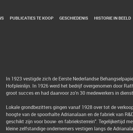
WS
PUBLICATIES TE KOOP
GESCHIEDENIS
HISTORIE IN BEELD
In 1923 vestigde zich de Eerste Nederlandse Behangselpapier
Hofpleinlijn. In 1926 werd het bedrijf overgenomen door R
groot succes en had daarvoor zo'n 30 medewerkers in dienst
Lokale grondbezitters gingen vanaf 1928 over tot de verkoo
hoogte van de spoorhalte Adrianalaan en de fabriek van R&D.
geschikt zijn voor bouw- en fabrieksterrein". Tegelijkertijd m
kleine zelfstandige ondernemers vestigen langs de Adrianal