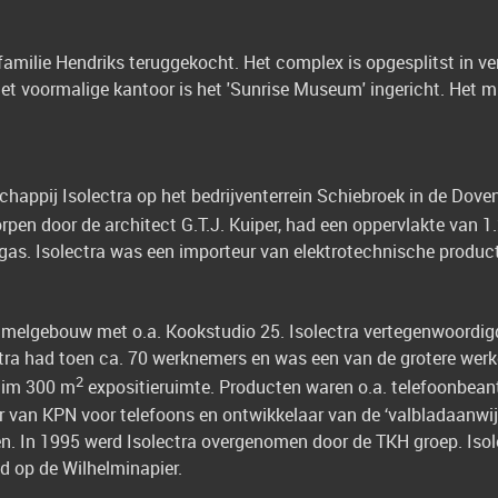
familie Hendriks teruggekocht. Het complex is opgesplitst in ve
 het voormalige kantoor is het 'Sunrise Museum' ingericht. Het
happij Isolectra op het bedrijventerrein Schiebroek in de Dove
en door de architect G.T.J. Kuiper, had een oppervlakte van 1
as. Isolectra was een importeur van elektrotechnische product
zamelgebouw met o.a. Kookstudio 25. Isolectra vertegenwoordigd
ctra had toen ca. 70 werknemers en was een van de grotere werk
2
uim 300 m
expositieruimte. Producten waren o.a. telefoonbea
er van KPN voor telefoons en ontwikkelaar van de ‘valbladaanwij
n. In 1995 werd Isolectra overgenomen door de TKH groep. Isol
gd op de Wilhelminapier.