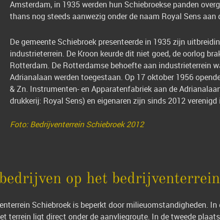
Amsterdam, in 1935 werden hun Schiebroekse panden overgen
thans nog steeds aanwezig onder de naam Royal Sens aan 
De gemeente Schiebroek presenteerde in 1935 zijn uitbreidin
industrieterrein. De Kroon keurde dit niet goed, de oorlog b
Rotterdam. De Rotterdamse behoefte aan industrieterrein wa
Adrianalaan werden toegestaan. Op 17 oktober 1956 opende min
& Zn. Instrumenten- en Apparatenfabriek aan de Adrianalaan 3
drukkerij: Royal Sens) en eigenaren zijn sinds 2012 verenigd 
Foto: Bedrijventerrein Schiebroek 2012
bedrijven op het bedrijventerrei
enterrein Schiebroek is beperkt door milieuomstandigheden. In
t terrein ligt direct onder de aanvliegroute. In de tweede pla