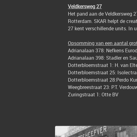
Veldkersweg 27
Het pand aan de Veldkersweg 2
Rotterdam. SKAR helpt de creat
27 kent verschillende units. In 
Opsomming van een aantal grote
Adrianalaan 378: Nefkens Eur
Adrianalaan 398: Stadler en Sa
Dotterbloemstraat 1: H. van Elt
Dotterbloemstraat 25: Isolectr
Dotterbloemstraat 28:Perdo Kun
Weegbreestraat 23: P.T. Verdou
Zuringstraat 1: Otte BV