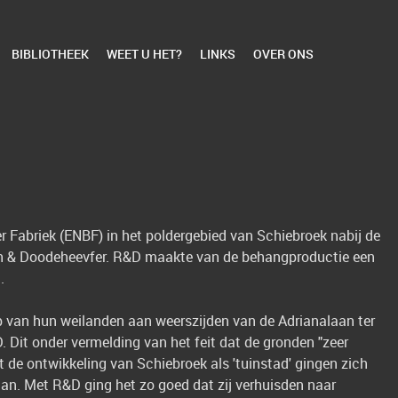
BIBLIOTHEEK
WEET U HET?
LINKS
OVER ONS
 Fabriek (ENBF) in het poldergebied van Schiebroek nabij de
ath & Doodeheevfer. R&D maakte van de behangproductie een
.
p van hun weilanden aan weerszijden van de Adrianalaan ter
 Dit onder vermelding van het feit dat de gronden "zeer
et de ontwikkeling van Schiebroek als 'tuinstad' gingen zich
aan. Met R&D ging het zo goed dat zij verhuisden naar