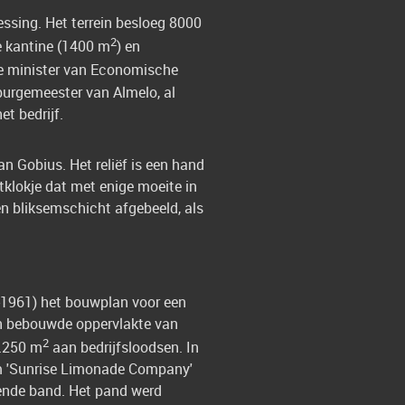
ssing. Het terrein besloeg 8000
2
e kantine (1400 m
) en
de minister van Economische
 burgemeester van Almelo, al
t bedrijf.
n Gobius. Het reliëf is een hand
tklokje dat met enige moeite in
en bliksemschicht afgebeeld, als
-1961) het bouwplan voor een
n bebouwde oppervlakte van
2
1.250 m
aan bedrijfsloodsen. In
am 'Sunrise Limonade Company'
pende band. Het pand werd