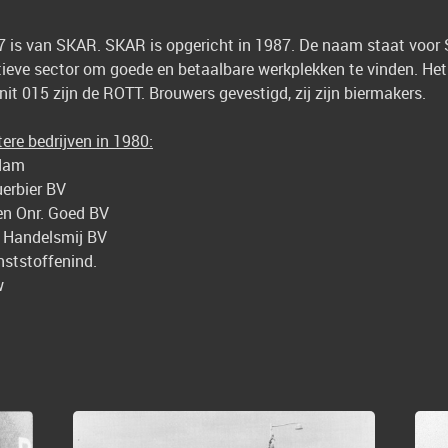
7 is van SKAR. SKAR is opgericht in 1987. De naam staat voo
ieve sector om goede en betaalbare werkplekken te vinden. He
unit 015 zijn de ROTT. Brouwers gevestigd, zij zijn biermakers.
re bedrijven in 1980:
odam
uerbier BV
en Onr. Goed BV
a Handelsmij BV
ststoffenind.
w