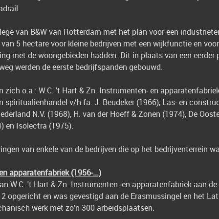
drail.
ege van B&W van Rotterdam met het plan voor een industrieter
van 5 hectare voor kleine bedrijven met een wijkfunctie en voo
ding met de woongebieden hadden. Dit in plaats van een eerder
sweg werden de eerste bedrijfspanden gebouwd.
n zich o.a.: W.C. 't Hart & Zn. Instrumenten- en apparatenfabrie
 spiritualiënhandel v/h fa. J. Beudeker (1966), Las- en construc
Nederland N.V. (1968), H. van der Hoeff & Zonen (1974), De Ooste
 en Isolectra (1975).
ingen van enkele van de bedrijven die op het bedrijventerrein wa
en apparatenfabriek (1956-...)
n W.C. 't Hart & Zn. Instrumenten- en apparatenfabriek aan de
2 opgericht en was gevestigd aan de Erasmussingel en het Lathy
echanisch werk met zo'n 300 arbeidsplaatsen.