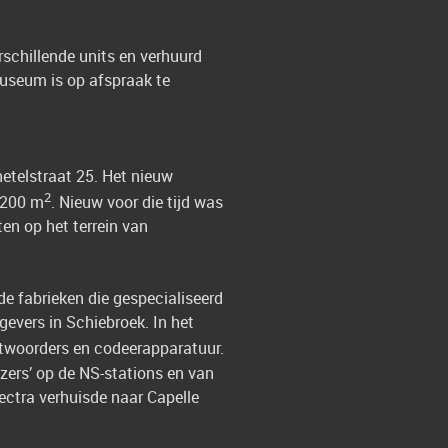
rschillende units en verhuurd
 museum is
op afspraak
te
netelstraat 25. Het nieuw
2
.200 m
. Nieuw voor die tijd was
en op het terrein van
e fabrieken die gespecialiseerd
gevers in Schiebroek. In het
ntwoorders en codeerapparatuur.
zers’ op de NS-stations en van
ectra verhuisde naar Capelle