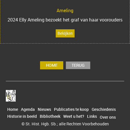
Ameling
2024 Elly Ameling bezoekt het graf van haar voorouders
Bekijken
HOME
TERUG
Home
Agenda
Nieuws
Publicaties te koop
Geschiedenis
Historie in beeld
Bibliotheek
Weet u het?
Links
Over ons
© St. Hist. Hgb. Sb.; alle Rechten Voorbehouden