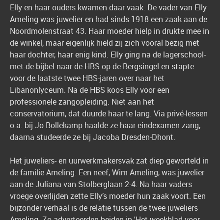
Elly en haar ouders kwamen daar vaak. De vader van Elly
Ameling was juwelier en had sinds 1918 een zaak aan de
Noordmolenstraat 43. Haar moeder hielp in drukte mee in
de winkel, maar eigenlijk hield zij zich vooral bezig met
haar dochter, haar enig kind. Elly ging na de lagerschool-
met-de-bijbel naar de HBS op de Bergsingel en stapte
voor de laatste twee HBS-jaren over naar het
Libanonlyceum. Na de HBS koos Elly voor een
professionele zangopleiding. Niet aan het
conservatorium, dat duurde haar te lang. Via privé-lessen
o.a. bij Jo Bollekamp haalde ze haar eindexamen zang,
daarna studeerde ze bij Jacoba Dresden-Dhont.
Het juweliers- en uurwerkmakersvak zat diep geworteld in
de familie Ameling. Een neef, Wim Ameling, was juwelier
aan de Juliana van Stolberglaan 2-4. Na haar vaders
vroege overlijden zette Elly’s moeder hun zaak voort. Een
bijzonder verhaal is de relatie tussen de twee juweliers
Ameling. Zo adverteerden beiden in 'Het weekblad voor