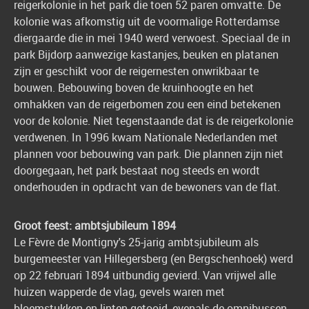
reigerkolonie in het park die toen 52 paren omvatte. De
kolonie was afkomstig uit de voormalige Rotterdamse
diergaarde die in mei 1940 werd verwoest. Speciaal de in
park Bijdorp aanwezige kastanjes, beuken en platanen
zijn er geschikt voor de reigernesten onwrikbaar te
bouwen. Bebouwing boven de kruinhoogte en het
omhakken van de reigerbomen zou een eind betekenen
voor de kolonie. Niet tegenstaande dat is de reigerkolonie
verdwenen. In 1996 kwam Nationale Nederlanden met
plannen voor bebouwing van park. Die plannen zijn niet
doorgegaan, het park bestaat nog steeds en wordt
onderhouden in opdracht van de bewoners van de flat.
Groot feest: ambtsjubileum 1894
Le Fèvre de Montigny's 25-jarig ambtsjubileum als
burgemeester van Hillegersberg (en Bergschenhoek) werd
op 22 februari 1894 uitbundig gevierd. Van vrijwel alle
huizen wapperde de vlag, gevels waren met
bloemstukken en linten getooid, evenals de omnibussen