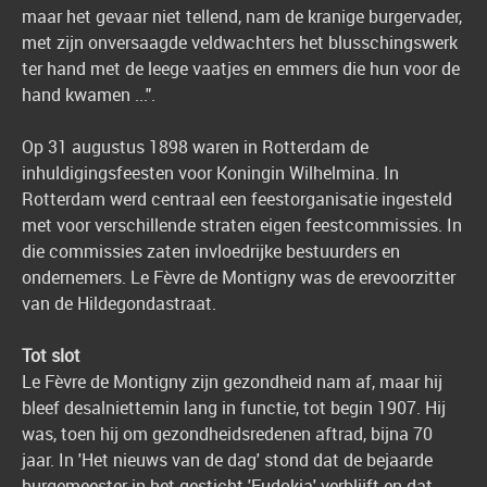
maar het gevaar niet tellend, nam de kranige burgervader,
met zijn onversaagde veldwachters het blusschingswerk
ter hand met de leege vaatjes en emmers die hun voor de
hand kwamen ...".
Op 31 augustus 1898 waren in Rotterdam de
inhuldigingsfeesten voor Koningin Wilhelmina. In
Rotterdam werd centraal een feestorganisatie ingesteld
met voor verschillende straten eigen feestcommissies. In
die commissies zaten invloedrijke bestuurders en
ondernemers. Le Fèvre de Montigny was de erevoorzitter
van de Hildegondastraat.
Tot slot
Le Fèvre de Montigny zijn gezondheid nam af, maar hij
bleef desalniettemin lang in functie, tot begin 1907. Hij
was, toen hij om gezondheidsredenen aftrad, bijna 70
jaar. In 'Het nieuws van de dag' stond dat de bejaarde
burgemeester in het gesticht 'Eudokia' verblijft en dat