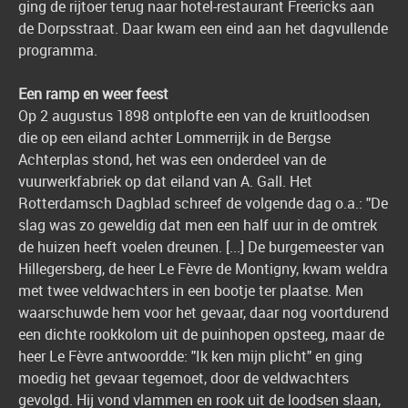
ging de rijtoer terug naar hotel-restaurant Freericks aan
de Dorpsstraat. Daar kwam een eind aan het dagvullende
programma.
Een ramp en weer feest
Op 2 augustus 1898 ontplofte een van de kruitloodsen
die op een eiland achter Lommerrijk in de Bergse
Achterplas stond, het was een onderdeel van de
vuurwerkfabriek op dat eiland van A. Gall. Het
Rotterdamsch Dagblad schreef de volgende dag o.a.: "De
slag was zo geweldig dat men een half uur in de omtrek
de huizen heeft voelen dreunen. [...] De burgemeester van
Hillegersberg, de heer Le Fèvre de Montigny, kwam weldra
met twee veldwachters in een bootje ter plaatse. Men
waarschuwde hem voor het gevaar, daar nog voortdurend
een dichte rookkolom uit de puinhopen opsteeg, maar de
heer Le Fèvre antwoordde: "Ik ken mijn plicht" en ging
moedig het gevaar tegemoet, door de veldwachters
gevolgd. Hij vond vlammen en rook uit de loodsen slaan,