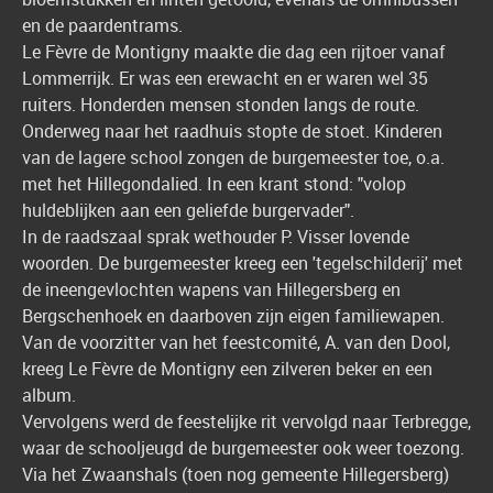
en de paardentrams.
Le Fèvre de Montigny maakte die dag een rijtoer vanaf
Lommerrijk. Er was een erewacht en er waren wel 35
ruiters. Honderden mensen stonden langs de route.
Onderweg naar het raadhuis stopte de stoet. Kinderen
van de lagere school zongen de burgemeester toe, o.a.
met het Hillegondalied. In een krant stond: "volop
huldeblijken aan een geliefde burgervader".
In de raadszaal sprak wethouder P. Visser lovende
woorden. De burgemeester kreeg een 'tegelschilderij' met
de ineengevlochten wapens van Hillegersberg en
Bergschenhoek en daarboven zijn eigen familiewapen.
Van de voorzitter van het feestcomité, A. van den Dool,
kreeg Le Fèvre de Montigny een zilveren beker en een
album.
Vervolgens werd de feestelijke rit vervolgd naar Terbregge,
waar de schooljeugd de burgemeester ook weer toezong.
Via het Zwaanshals (toen nog gemeente Hillegersberg)