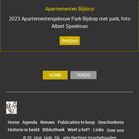
Apartementen Bijdorp
2023 Apartementengebouw Park Bijdorp met park, foto
Albert Speelman
Bekijken
HOME
TERUG
Home
Agenda
Nieuws
Publicaties te koop
Geschiedenis
Historie in beeld
Bibliotheek
Weet u het?
Links
Over ons
© St. Hist. Hgb. Sb.; alle Rechten Voorbehouden