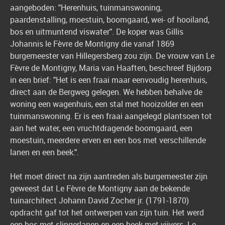
aangeboden: "Herenhuis, tuinmanswoning,
paardenstalling, moestuin, boomgaard, wei- of hooiland,
bos en uitmuntend viswater". De koper was Gillis
Johannis le Fèvre de Montigny die vanaf 1869
burgemeester van Hillegersberg zou zijn. De vrouw van Le
Fèvre de Montigny, Maria van Haaften, beschreef Bijdorp
in een brief: "Het is een fraai maar eenvoudig herenhuis,
direct aan de Bergweg gelegen. We hebben behalve de
woning een wagenhuis, een stal met hooizolder en een
tuinmanswoning. Er is een fraai aangelegd plantsoen tot
aan het water, een vruchtdragende boomgaard, een
moestuin, meerdere erven en een bos met verschillende
lanen en een beek.".
Het moet direct na zijn aantreden als burgemeester zijn
geweest dat Le Fèvre de Montigny aan de bekende
tuinarchitect Johann David Zocher jr. (1791-1870)
opdracht gaf tot het ontwerpen van zijn tuin. Het werd
een bos met slingerlanen en een beek met vijvers. Le