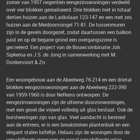
zomer van 1957 negentien eengezinswoningen verdeeld
over vier blokken gerealiseerd. Drie blokken met in totaal
dertien huizen aan de Larikslaan 123-147 en een met zes
huizen aan de Meidoornsingel 71-81. De tussenmuren
zijn in de gevels doorgezet, zodat daartussen een balkon
past en op de begane grond een overgangszone is
gecreëerd. Een project van de Bouwcombinatie Joh.
Sipkema en J.S. de Jong in samenwerking met M.
Donkervoort & Zn.
Een woongebouw aan de Abeelweg 76-214 en een drietal
blokken eengezinswoningen aan de Abeelweg 222-390
van 1959-1960 is door Nefkens ontworpen. De
eengezinswoningen zijn de ultieme doorzonwoningen,
met een gevel die vrijwel volledig uit glas bestaat. Ook de
borstweringen zijn van glas. Veel aandacht is besteed
aan de entrees; er is een breukstenen plantenbak en een
elegant stalen luifeltje. Helaas zijn de woningen door de
verschillende eigenaren op nogal verschillende wijze