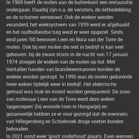
In 1969 heeft de molen aan de buitenkant een restauratie
ondergaan. Daarbij zijn o.a. de vensters, de rietbedekking
en de schorren vernieuwd. Ook de wieken werden
veranderd, het wieksysteem van 1939 werd er afgehaald
en het oudhollandse tuig werd er weer opgezet. Sinds
eind jaren '60 bewonen Leen en Nora van der Torre de
molen. Ook bij een molen die niet in bedrijf is kan veel
gebeuren: bij de zware storm in de nacht van 17 januari
1974 sloegen de wieken van de molen op hol. Met
tientallen handen van brandweermannen konden de
wieken worden gestopt. In 1995 was de molen gedurende
twee weken tijdelijk weer in bedrijf. Het elektrische
gemaal was stuk en moest worden gerepareerd. De zoon
van molenaar Leen van de Torre werd deze weken
'opgeroepen' (hij woonde toen in Hongarije) en
gezamenlijk hebben ze er voor gezorgd dat de inwoners
van Hillegersberg en Schiebroek droge voeten konden
behouden.
In 2021 vond weer 'groot onderhoud' plaats. Even wennen