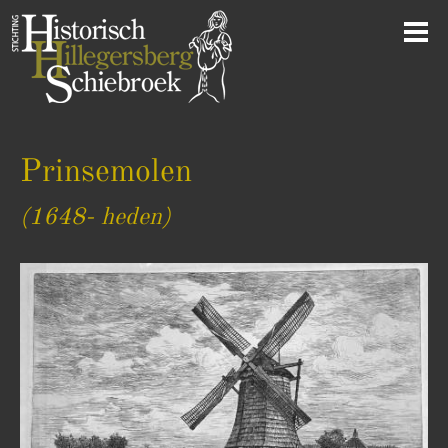
Prinsemolen
(1648- heden)