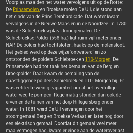
Voorplas maalden het water vervolgens uit op de Rotte:
De
Prinsemolen
en Broekse molen De Uil, die stond aan
het einde van de Prins Bernhardkade. Dat water kwam
vervolgens in de Nieuwe Maas en in de Noordzee. In 1780
was de Schiebroekseplas drooggemalen. De
Schiebroekse Polder (558 ha.) ligt ruim vijf meter onder
NAP. De polder had tochtsloten, haaks op de molensloot.
Het gebied werd op deze wijze 'ontwaterd' en zo
ontstonden de polders Schiebroek en
110-Morgen
. De
Prinsemolen had tot taak het bemalen van de Berg en
Broekpolder. Daar kwam de bemaling van de
naastliggende polders Schiebroek en 110- Morgen bij. Er
was echter te weinig capaciteit om al het overtollige
water weg te pompen. Regelmatig stonden dan ook de
erven en de tuinen van het dorp Hillegersberg onder
water. In 1881 werd De Uil vervangen door het
stoomgemaal Berg en Broekse Verlaat en later nog door
een elektrisch gemaal. Doordat dit gemaal veel meer
maalvermogen had, kwam er einde aan de wateroverlast